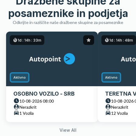
Dražbene skupine za
posameznike in podjetja
Odkrijte in raziščite naše dražbene skupine za posameznike
1d :
14h :
33m
1d :
14h :
48m
Aktivno
Aktivno
OSOBNO VOZILO - SRB
TERETNA V
10-08-2026 08:00
10-08-2026 
Nerazkrit
Nerazkrit
1 Vozila
12 Vozila
View All