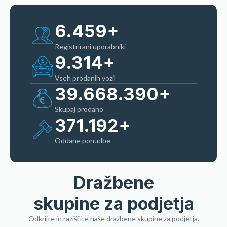
6.459
+
Registrirani uporabniki
9.314
+
Vseh prodanih vozil
39.668.390
+
Skupaj prodano
371.192
+
Oddane ponudbe
Dražbene
skupine za podjetja
Odkrijte in raziščite naše dražbene skupine za podjetja.