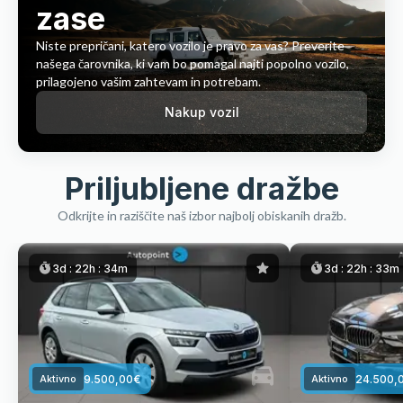
zase
Niste prepričani, katero vozilo je pravo za vas? Preverite
našega čarovnika, ki vam bo pomagal najti popolno vozilo,
prilagojeno vašim zahtevam in potrebam.
Nakup vozil
Priljubljene dražbe
Odkrijte in raziščite naš izbor najbolj obiskanih dražb.
3d :
22h :
34m
3d :
22h :
33m
9.500,00
€
24.500,
Aktivno
Aktivno