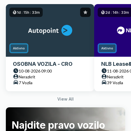
1d :
15h :
33m
2d :
14h :
33m
Aktivno
Aktivno
OSOBNA VOZILA - CRO
NLB Lease&
10-08-2026 09:00
11-08-2026 
Nerazkrit
Nerazkrit
7 Vozila
39 Vozila
View All
Najdite pravo vozilo