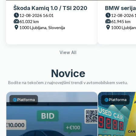
Škoda Kamiq 1.0 / TSI 2020
BMW serija
12-08-2026 16:01
12-08-2026 
61.032 km
61.945 km
1000 Ljubljana, Slovenija
1000 Ljubljan
View All
Novice
Bodite na tekočem z najnovejšimi trendi v avtomobilskem svetu.
Platforma
Platforma