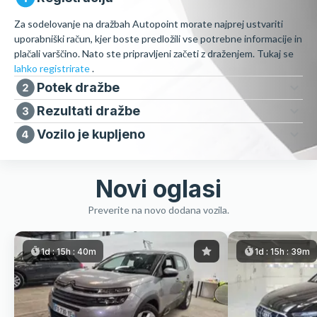
Za sodelovanje na dražbah Autopoint morate najprej ustvariti
uporabniški račun, kjer boste predložili vse potrebne informacije in
plačali varščino. Nato ste pripravljeni začeti z draženjem. Tukaj se
lahko registrirate
.
Potek dražbe
Rezultati dražbe
Vozilo je kupljeno
Novi oglasi
Preverite na novo dodana vozila.
1d :
15h :
40m
1d :
15h :
38m