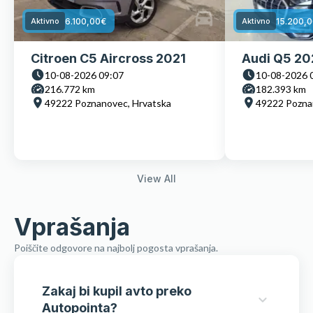
6.100,00
€
15.200,
Aktivno
Aktivno
Citroen C5 Aircross 2021
Audi Q5 20
10-08-2026 09:07
10-08-2026 
216.772 km
182.393 km
49222 Poznanovec, Hrvatska
49222 Pozna
View All
Vprašanja
Poiščite odgovore na najbolj pogosta vprašanja.
Zakaj bi kupil avto preko
Autopointa?